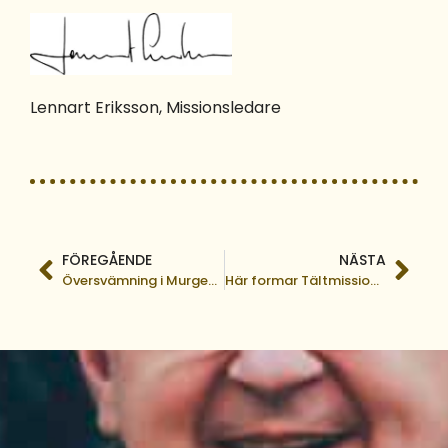
Lennart Eriksson, Missionsledare
FÖREGÅENDE
NÄSTA
Översvämning i Murgeni – vår evangelist vädjar om hjälp
Här formar Tältmissionen en ny generation kristna!