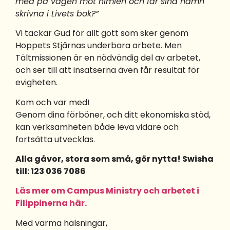
med på vägen mot himlen och får sina namn
skrivna i Livets bok?”
Vi tackar Gud för allt gott som sker genom
Hoppets Stjärnas underbara arbete. Men
Tältmissionen är en nödvändig del av arbetet,
och ser till att insatserna även får resultat för
evigheten.
Kom och var med!
Genom dina förböner, och ditt ekonomiska stöd,
kan verksamheten både leva vidare och
fortsätta utvecklas.
Alla gåvor, stora som små, gör nytta! Swisha
till: 123 036 7086
Läs mer om Campus Ministry och arbetet i
Filippinerna här.
Med varma hälsningar,