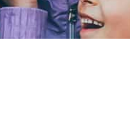
Kontakt
Tältmissionen
Integritetspolicy
Kärrsjö 136
SE-897 92 Trehörningsjö