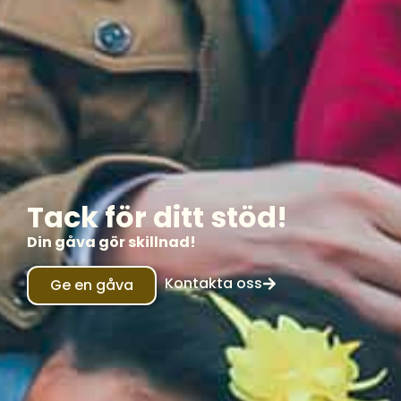
Tack för ditt stöd!
Din gåva gör skillnad!
Kontakta oss
Ge en gåva