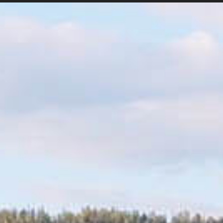
Bönenätverke
ick
Kontakt