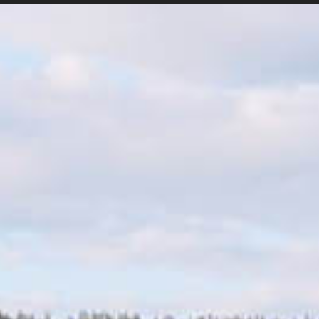
t
Bibelmaraton
Stöd oss