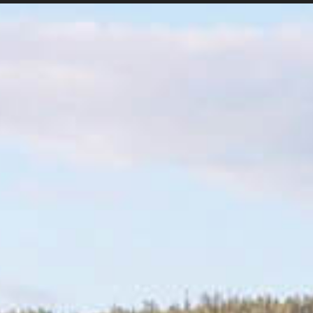
Vår verksamhet
Multimedia
Utsk