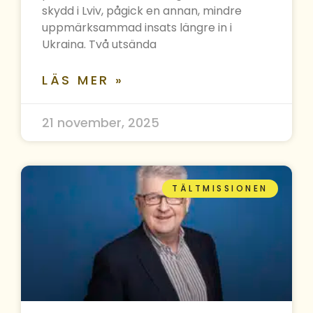
skydd i Lviv, pågick en annan, mindre
uppmärksammad insats längre in i
Ukraina. Två utsända
LÄS MER »
21 november, 2025
TÄLTMISSIONEN