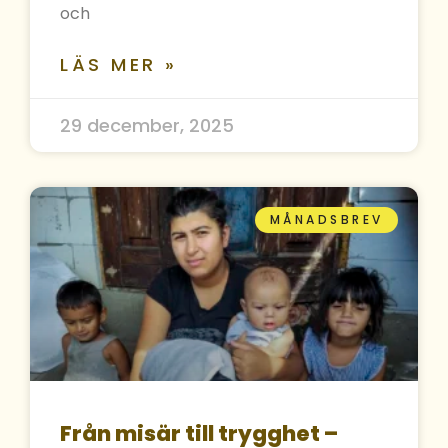
och
LÄS MER »
29 december, 2025
MÅNADSBREV
Från misär till trygghet –