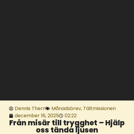
Dennis Thern
Månadsbrev
,
Tältmissionen
december 16, 2025
02:22
Från misär till trygghet – Hjälp
oss tända ljusen