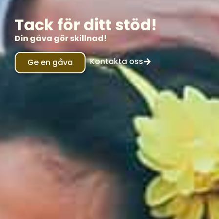
Tack för ditt stöd!
Din gåva gör skillnad!
Kontakta oss
Ge en gåva