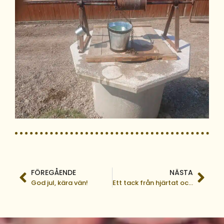
FÖREGÅENDE
NÄSTA
God jul, kära vän!
Ett tack från hjärtat och en önskan om en välsignad jul