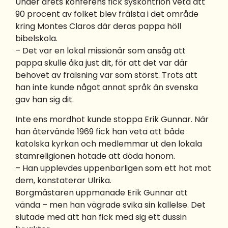
Under årets konferens fick syskontrion veta att
90 procent av folket blev frälsta i det område
kring Montes Claros där deras pappa höll
bibelskola.
– Det var en lokal missionär som ansåg att
pappa skulle åka just dit, för att det var där
behovet av frälsning var som störst. Trots att
han inte kunde något annat språk än svenska
gav han sig dit.
Inte ens mordhot kunde stoppa Erik Gunnar. När
han återvände 1969 fick han veta att både
katolska kyrkan och medlemmar ut den lokala
stamreligionen hotade att döda honom.
– Han upplevdes uppenbarligen som ett hot mot
dem, konstaterar Ulrika.
Borgmästaren uppmanade Erik Gunnar att
vända – men han vägrade svika sin kallelse. Det
slutade med att han fick med sig ett dussin