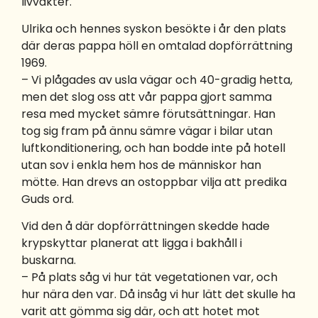
livvakter.
Ulrika och hennes syskon besökte i år den plats
där deras pappa höll en omtalad dopförrättning
1969.
– Vi plågades av usla vägar och 40-gradig hetta,
men det slog oss att vår pappa gjort samma
resa med mycket sämre förutsättningar. Han
tog sig fram på ännu sämre vägar i bilar utan
luftkonditionering, och han bodde inte på hotell
utan sov i enkla hem hos de människor han
mötte. Han drevs an ostoppbar vilja att predika
Guds ord.
Vid den å där dopförrättningen skedde hade
krypskyttar planerat att ligga i bakhåll i
buskarna.
– På plats såg vi hur tät vegetationen var, och
hur nära den var. Då insåg vi hur lätt det skulle ha
varit att gömma sig där, och att hotet mot