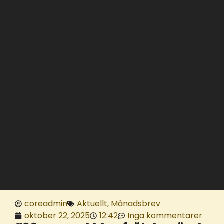
coreadmin
Aktuellt
,
Månadsbrev
oktober 22, 2025
12:42
Inga kommentarer