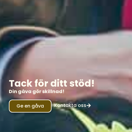
Tack för ditt stöd!
Din gåva gör skillnad!
Kontakta oss
Ge en gåva