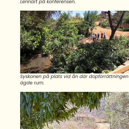
Lennart på konferensen.
Syskonen på plats vid ån där dopförrättningen
ägde rum.