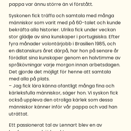
pappa var ännu större än vi förstått.
Syskonen fick träffa och samtala med många
människor som varit med på 60-talet och kunde
bekräfta alla historier. Ulrika fick under veckan
stor glädje av sina kunskaper i portugisiska. Efter
fyra månader volontärjobb i Brasilien 1985, och
en distanskurs året därpå, har hon på senare år
förädlat sina kunskaper genom en halvtimme av
språkövningar varje morgon innan arbetsdagen.
Det gjorde det möjligt för henne att samtala
med alla på plats.
– Jag fick lära känna ofantligt många fina och
kärleksfulla människor, säger hon. Vi syskon fick
också uppleva den otroliga kärlek som dessa
människor känner inför vår pappa och vad han
uträttat.
Ett passionerat tal av Lennart blev en av