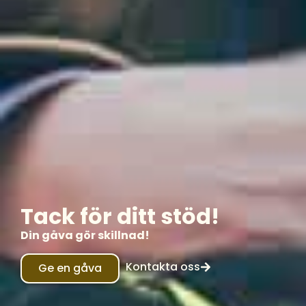
Tack för ditt stöd!
Din gåva gör skillnad!
Kontakta oss
Ge en gåva