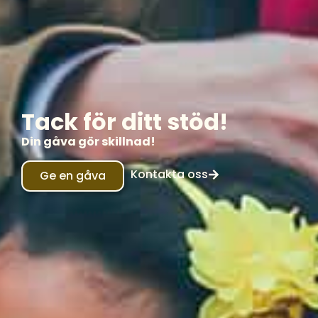
Tack för ditt stöd!
Din gåva gör skillnad!
Kontakta oss
Ge en gåva