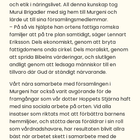
och etik i näringslivet. All denna kunskap tog
Murui Brigadier med sig hem till Murgeni och
lärde ut till sina församlingsmedlemmar.
– På så vis hjälpte han ortens fattiga romska
familjer att på tre plan samtidigt, säger Lennart
Eriksson. Dels ekonomiskt, genom att bryta
fattigdomens onda cirkel. Dels moraliskt, genom
att sprida Bibelns värderingar, och slutligen
andligt genom att ledsaga människor till en
tillvaro där Gud är ständigt närvarande.
Vårt nära samarbete med församlingen i
Murgeni har också varit avgörande för de
framgångar som vår dotter Hoppets Stjärna haft
med sina sociala arbete på orten. Vid alla
insatser som riktats mot att förbättra barnens
hemmiljöer, och stötta deras föräldrar i sin roll
som vårdnadshavare, har resultaten blivit allra
bäst när arbetet skett i samarbete med de