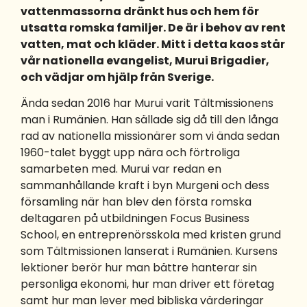
vattenmassorna dränkt hus och hem för
utsatta romska familjer. De är i behov av rent
vatten, mat och kläder. Mitt i detta kaos står
vår nationella evangelist, Murui Brigadier,
och vädjar om hjälp från Sverige.
Ända sedan 2016 har Murui varit Tältmissionens
man i Rumänien. Han sällade sig då till den långa
rad av nationella missionärer som vi ända sedan
1960-talet byggt upp nära och förtroliga
samarbeten med. Murui var redan en
sammanhållande kraft i byn Murgeni och dess
församling när han blev den första romska
deltagaren på utbildningen Focus Business
School, en entreprenörsskola med kristen grund
som Tältmissionen lanserat i Rumänien. Kursens
lektioner berör hur man bättre hanterar sin
personliga ekonomi, hur man driver ett företag
samt hur man lever med bibliska värderingar