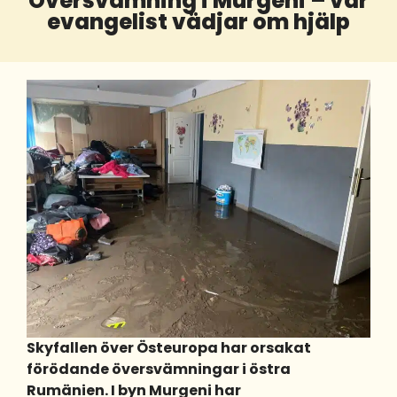
Översvämning i Murgeni – vår
evangelist vädjar om hjälp
Skyfallen över Östeuropa har orsakat
förödande översvämningar i östra
Rumänien. I byn Murgeni har