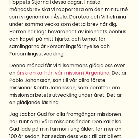
Hoppets Stjärna i dessa dagar. I nästa
månadsbrev ska vi rapportera om den miniturné
som vi genomför i Åsele, Dorotea och Vilhelmina
under samma vecka som detta brev når dig.
Herren har lagt bevarandet av inlandets bönhus
och kapell på mitt hjärta, och temat för
samlingarna är Församlingsförnyelse och
Församlingsutveckling.
Denna månad får vi tillsammans glädja oss över
en
årskrönika från vår mission i Argentina.
Det är
Pablo Johansson, son till vår allra förste
missionär Kenth Johansson, som berättar om
missionsarbetets utveckling under året. Det är
en glädjande läsning.
Jag tackar Gud för alla framgångar missionen
har runt om i våra missionsländer. Den kallelse
Gud lade på min farmor i ung ålder, för mer än
100 år sedan, har sedan dess vuxit till att bli ett