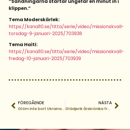
”Sändningarna startar ungefär en minut in i
klippen.”
Tema Moderskärlek:
https://kanal10.se/titta/serie/video/missionskvall-
torsdag-9-januari-2025/703938
Tema Haiti:
https://kanal10.se/titta/serie/video/missionskvall-
fredag-10-januari-2025/703939
FÖREGÅENDE
NÄSTA
Glöm inte bort Ukrainas barn i jul!
Glädjerik årskrönika från Argentina