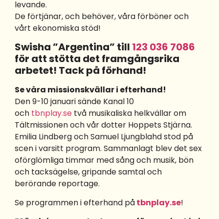
levande.
De förtjänar, och behöver, våra förböner och
vårt ekonomiska stöd!
Swisha ”Argentina” till
123 036 7086
för att stötta det framgångsrika
arbetet! Tack på förhand!
Se våra missionskvällar i efterhand!
Den 9-10 januari sände Kanal 10
och
tbnplay.se
två musikaliska helkvällar om
Tältmissionen och vår dotter Hoppets Stjärna.
Emilia Lindberg och Samuel Ljungblahd stod på
scen i varsitt program. Sammanlagt blev det sex
oförglömliga timmar med sång och musik, bön
och tacksägelse, gripande samtal och
berörande reportage.
Se programmen i efterhand på
tbnplay.se
!