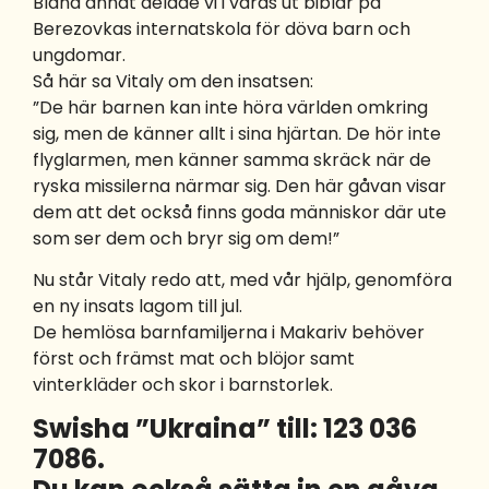
Bland annat delade vi i våras ut biblar på
Berezovkas internatskola för döva barn och
ungdomar.
Så här sa Vitaly om den insatsen:
”De här barnen kan inte höra världen omkring
sig, men de känner allt i sina hjärtan. De hör inte
flyglarmen, men känner samma skräck när de
ryska missilerna närmar sig. Den här gåvan visar
dem att det också finns goda människor där ute
som ser dem och bryr sig om dem!”
Nu står Vitaly redo att, med vår hjälp, genomföra
en ny insats lagom till jul.
De hemlösa barnfamiljerna i Makariv behöver
först och främst mat och blöjor samt
vinterkläder och skor i barnstorlek.
Swisha ”Ukraina” till: 123 036
7086.