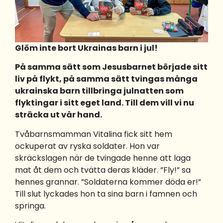
Glöm inte bort Ukrainas barn i jul!
På samma sätt som Jesusbarnet började sitt
liv på flykt, på samma sätt tvingas många
ukrainska barn tillbringa julnatten som
flyktingar i sitt eget land. Till dem vill vi nu
sträcka ut vår hand.
Tvåbarnsmamman Vitalina fick sitt hem
ockuperat av ryska soldater. Hon var
skräckslagen när de tvingade henne att laga
mat åt dem och tvätta deras kläder. ”Fly!” sa
hennes grannar. ”Soldaterna kommer döda er!”
Till slut lyckades hon ta sina barn i famnen och
springa.