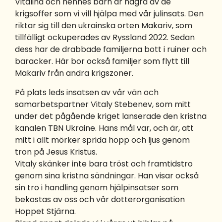
Vitalina och hennes barn är några av de
krigsoffer som vi vill hjälpa med vår julinsats. Den
riktar sig till den ukrainska orten Makariv, som
tillfälligt ockuperades av Ryssland 2022. Sedan
dess har de drabbade familjerna bott i ruiner och
baracker. Här bor också familjer som flytt till
Makariv från andra krigszoner.
På plats leds insatsen av vår vän och
samarbetspartner Vitaly Stebenev, som mitt
under det pågående kriget lanserade den kristna
kanalen TBN Ukraine. Hans mål var, och är, att
mitt i allt mörker sprida hopp och ljus genom
tron på Jesus Kristus.
Vitaly skänker inte bara tröst och framtidstro
genom sina kristna sändningar. Han visar också
sin tro i handling genom hjälpinsatser som
bekostas av oss och vår dotterorganisation
Hoppet Stjärna.