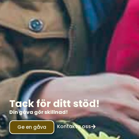
Tack för ditt stöd!
Din gåva gör skillnad!
Kontakta oss
Ge en gåva