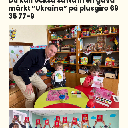
Du kan också sätta in en gåva
märkt ”Ukraina” på plusgiro 69
35 77-9