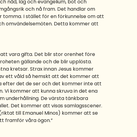
ch nåd, lag och evangelium, bot och
framgångsrik och nå fram. Det handlar om
r tomma. I stället för en förkunnelse om att
 nöd och omvändelsemöten. Detta kommer att
tt vara gifta. Det blir stor orenhet före
roheten gällande och de blir upplösta.
istna kretsar. Strax innan Jesus kommer
 av ett våld så hemskt att det kommer att
ta efter det de ser och det kommer inte att
on. Vi kommer att kunna skruva in det ena
om underhållning. De värsta tänkbara
llet. Det kommer att visas samlagsscener.
riktat till Emanuel Minos) kommer att se
tt framför våra ögon.”