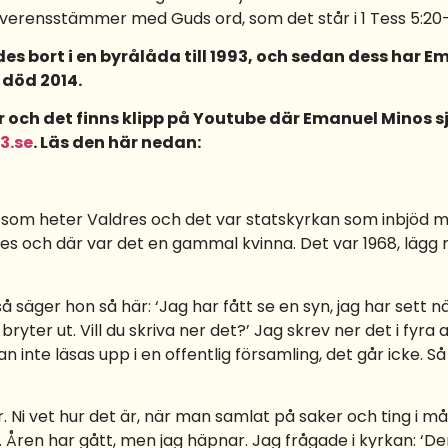
verensstämmer med Guds ord, som det står i 1 Tess 5:20-
es bort i en byrålåda till 1993, och sedan dess har E
 död 2014.
 och det finns klipp på Youtube där Emanuel Minos sj
3.se
. Läs den här nedan:
e som heter Valdres och det var statskyrkan som inbjöd 
dres och där var det en gammal kvinna. Det var 1968, lägg 
 säger hon så här: ‘Jag har fått se en syn, jag har sett n
ryter ut. Vill du skriva ner det?’ Jag skrev ner det i fyra 
 kan inte läsas upp i en offentlig församling, det går icke. 
er. Ni vet hur det är, när man samlat på saker och ting i 
. Åren har gått, men jag häpnar. Jag frågade i kyrkan: ‘De