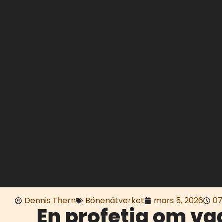
Dennis Thern
Bönenätverket
mars 5, 2026
07
En profetia om va