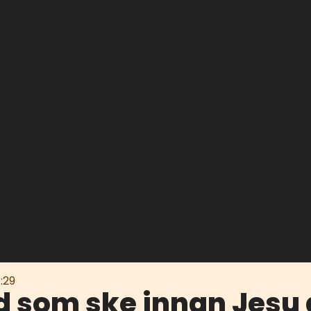
:29
d som ske innan Jesu