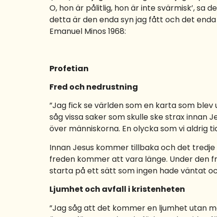
O, hon är pålitlig, hon är inte svärmisk’, sa de
detta är den enda syn jag fått och det enda
Emanuel Minos 1968:
Profetian
Fred och nedrustning
”Jag fick se världen som en karta som blev 
såg vissa saker som skulle ske strax innan J
över människorna. En olycka som vi aldrig ti
Innan Jesus kommer tillbaka och det tredje vä
freden kommer att vara länge. Under den fre
starta på ett sätt som ingen hade väntat och 
Ljumhet och avfall i kristenheten
”Jag såg att det kommer en ljumhet utan mot