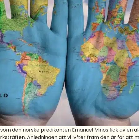
ia som den norske predikanten Emanuel Minos fick av en äld
träffen. Anledningen att vi lyfter fram den är för att m