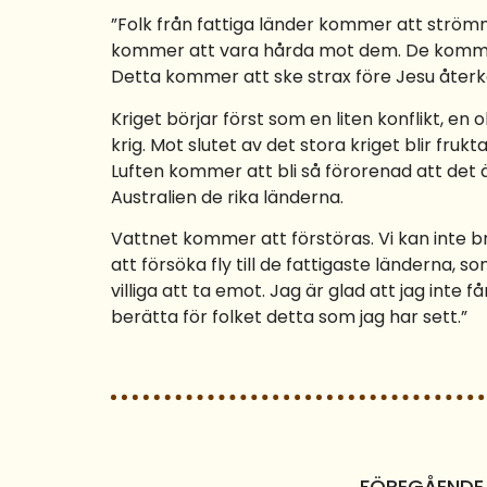
”Folk från fattiga länder kommer att strömm
kommer att vara hårda mot dem. De kommer 
Detta kommer att ske strax före Jesu återko
Kriget börjar först som en liten konflikt, en ob
krig. Mot slutet av det stora kriget blir fru
Luften kommer att bli så förorenad att det 
Australien de rika länderna.
Vattnet kommer att förstöras. Vi kan inte bru
att försöka fly till de fattigaste länderna
villiga att ta emot. Jag är glad att jag inte
berätta för folket detta som jag har sett.”
FÖREGÅENDE