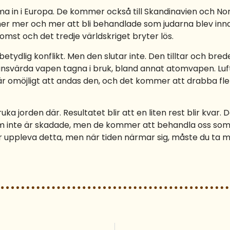
a in i Europa. De kommer också till Skandinavien och Nor
mer och mer att bli behandlade som judarna blev innan 
mst och det tredje världskriget bryter lös.
etydlig konflikt. Men den slutar inte. Den tilltar och breder u
ktansvärda vapen tagna i bruk, bland annat atomvapen. Luft,
är omöjligt att andas den, och det kommer att drabba fle
ka jorden där. Resultatet blir att en liten rest blir kvar
, som inte är skadade, men de kommer att behandla oss so
 får uppleva detta, men när tiden närmar sig, måste du ta 