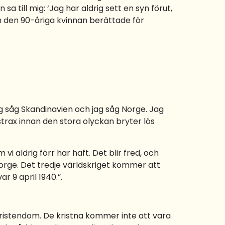
 sa till mig: ‘Jag har aldrig sett en syn förut,
om den 90-åriga kvinnan berättade för
ag såg Skandinavien och jag såg Norge. Jag
strax innan den stora olyckan bryter lös
i aldrig förr har haft. Det blir fred, och
orge. Det tredje världskriget kommer att
r 9 april 1940.”.
kristendom. De kristna kommer inte att vara