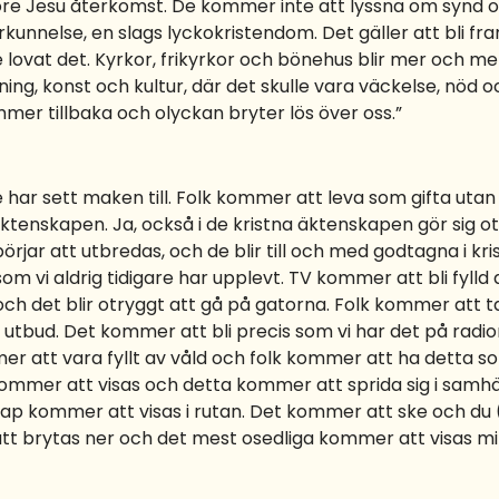
re Jesu återkomst. De kommer inte att lyssna om synd o
örkunnelse, en slags lyckokristendom. Det gäller att bli 
e lovat det. Kyrkor, frikyrkor och bönehus blir mer och me
hållning, konst och kultur, där det skulle vara väckelse,
mmer tillbaka och olyckan bryter lös över oss.”
har sett maken till. Folk kommer att leva som gifta utan a
ktenskapen. Ja, också i de kristna äktenskapen gör sig ot
rjar att utbredas, och de blir till och med godtagna i kr
m vi aldrig tidigare har upplevt. TV kommer att bli fylld
 och det blir otryggt att gå på gatorna. Folk kommer att 
 utbud. Det kommer att bli precis som vi har det på radi
 att vara fyllt av våld och folk kommer att ha detta s
mmer att visas och detta kommer att sprida sig i samhä
ap kommer att visas i rutan. Det kommer att ske och du (
att brytas ner och det mest osedliga kommer att visas mi