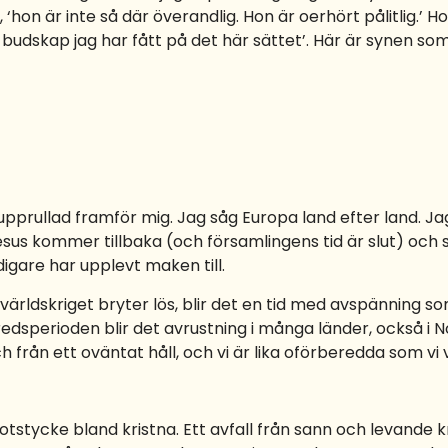
, ‘hon är inte så där överandlig. Hon är oerhört pålitlig.’ Hon
 budskap jag har fått på det här sättet’. Här är synen s
upprullad framför mig. Jag såg Europa land efter land. J
esus kommer tillbaka (och församlingens tid är slut) och 
digare har upplevt maken till.
rldskriget bryter lös, blir det en tid med avspänning som v
dsperioden blir det avrustning i många länder, också i N
från ett oväntat håll, och vi är lika oförberedda som vi va
stycke bland kristna. Ett avfall från sann och levande 