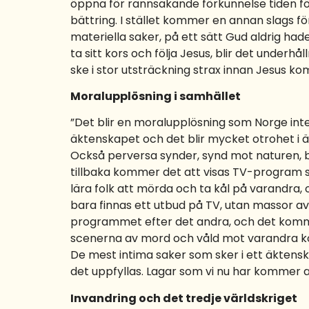
öppna för rannsakande förkunnelse tiden fö
bättring. I stället kommer en annan slags f
materiella saker, på ett sätt Gud aldrig had
ta sitt kors och följa Jesus, blir det under
ske i stor utsträckning strax innan Jesus ko
Moralupplösning i samhället
”Det blir en moralupplösning som Norge inte 
äktenskapet och det blir mycket otrohet i ä
Också perversa synder, synd mot naturen, bö
tillbaka kommer det att visas TV-program so
lära folk att mörda och ta kål på varandra,
bara finnas ett utbud på TV, utan massor av
programmet efter det andra, och det kommer
scenerna av mord och våld mot varandra ko
De mest intima saker som sker i ett äktensk
det uppfyllas. Lagar som vi nu har kommer 
Invandring och det tredje världskriget