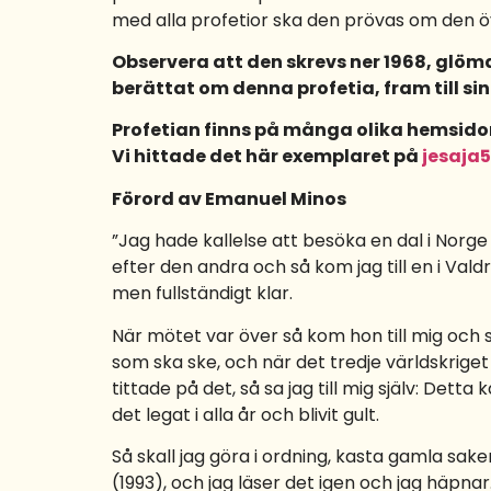
med alla profetior ska den prövas om den ö
Observera att den skrevs ner 1968, glömd
berättat om denna profetia, fram till sin
Profetian finns på många olika hemsidor
Vi hittade det här exemplaret på
jesaja5
Förord av Emanuel Minos
”Jag hade kallelse att besöka en dal i Norg
efter den andra och så kom jag till en i Val
men fullständigt klar.
När mötet var över så kom hon till mig och så
som ska ske, och när det tredje världskriget b
tittade på det, så sa jag till mig själv: Detta
det legat i alla år och blivit gult.
Så skall jag göra i ordning, kasta gamla sak
(1993), och jag läser det igen och jag häpnar