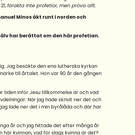
21,
förakta inte profetior, men pröva allt.
manuel Minos åkt runt i norden och
älv har berättat om den här profetian.
mig. Jag besökte den ena lutherska kyrkan
märke till årtalet. Hon var 90 år den gången
är tiden inför Jesu tillkommelse är och vad
avdelningar. När jag hade skrivit ner det och
Så jag lade ner det i min byrålåda och där har
många år och jag hittade det efter många år
n här kvinnan, vad för slags kvinna är det?