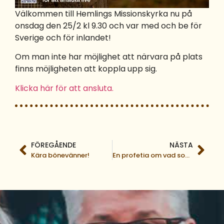
Välkommen till Hemlings Missionskyrka nu på
onsdag den 25/2 kl 9.30 och var med och be för
Sverige och för inlandet!
Om man inte har möjlighet att närvara på plats
finns möjligheten att koppla upp sig.
Klicka här för att ansluta.
FÖREGÅENDE
NÄSTA
Kära bönevänner!
En profetia om vad som ske innan Jesu återkomst och det tredje världskriget bryter ut