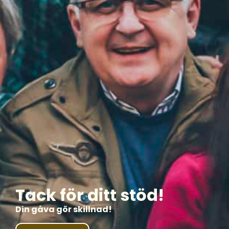
Tack för ditt stöd!
Din gåva gör skillnad!