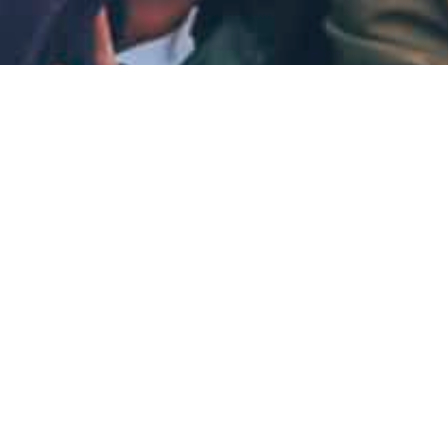
Tack för ditt stö
Din gåva gör skillnad!
Kontakta oss
Ge en gåva