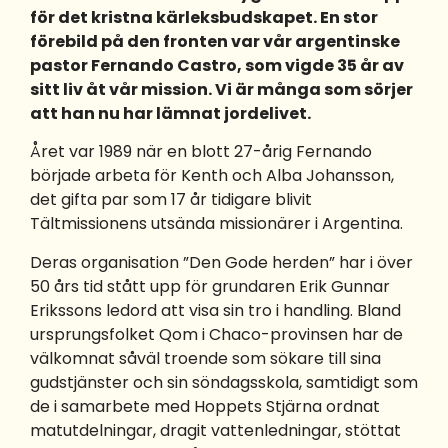
för det kristna kärleksbudskapet. En stor
förebild på den fronten var vår argentinske
pastor
Fernando
Castro, som vigde 35 år av
sitt liv åt vår mission. Vi är många som sörjer
att han nu har lämnat jordelivet.
Året var 1989 när en blott 27-årig Fernando
började arbeta för Kenth och Alba Johansson,
det gifta par som 17 år tidigare blivit
Tältmissionens utsända missionärer i Argentina.
Deras organisation ”Den Gode herden” har i över
50 års tid stått upp för grundaren Erik Gunnar
Erikssons ledord att visa sin tro i handling. Bland
ursprungsfolket Qom i Chaco-provinsen har de
välkomnat såväl troende som sökare till sina
gudstjänster och sin söndagsskola, samtidigt som
de i samarbete med Hoppets Stjärna ordnat
matutdelningar, dragit vattenledningar, stöttat