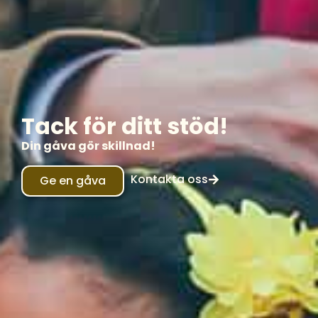
Tack för ditt stöd!
Din gåva gör skillnad!
Kontakta oss
Ge en gåva