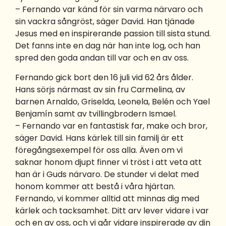
– Fernando var känd för sin varma närvaro och
sin vackra sångröst, säger David. Han tjänade
Jesus med en inspirerande passion till sista stund.
Det fanns inte en dag när han inte log, och han
spred den goda andan till var och en av oss.
Fernando gick bort den 16 juli vid 62 års ålder.
Hans sörjs närmast av sin fru Carmelina, av
barnen Arnaldo, Griselda, Leonela, Belén och Yael
Benjamín samt av tvillingbrodern Ismael.
– Fernando var en fantastisk far, make och bror,
säger David. Hans kärlek till sin familj är ett
föregångsexempel för oss alla. Även om vi
saknar honom djupt finner vi tröst i att veta att
han är i Guds närvaro. De stunder vi delat med
honom kommer att bestå i våra hjärtan.
Fernando, vi kommer alltid att minnas dig med
kärlek och tacksamhet. Ditt arv lever vidare i var
och en av oss, och vi går vidare inspirerade av din