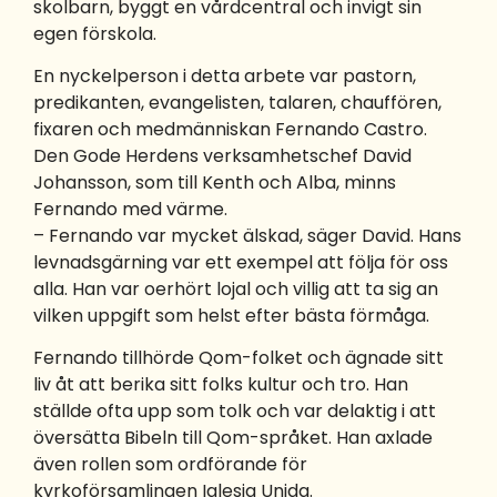
skolbarn, byggt en vårdcentral och invigt sin
egen förskola.
En nyckelperson i detta arbete var pastorn,
predikanten, evangelisten, talaren, chauffören,
fixaren och medmänniskan Fernando Castro.
Den Gode Herdens verksamhetschef David
Johansson, som till Kenth och Alba, minns
Fernando med värme.
– Fernando var mycket älskad, säger David. Hans
levnadsgärning var ett exempel att följa för oss
alla. Han var oerhört lojal och villig att ta sig an
vilken uppgift som helst efter bästa förmåga.
Fernando tillhörde Qom-folket och ägnade sitt
liv åt att berika sitt folks kultur och tro. Han
ställde ofta upp som tolk och var delaktig i att
översätta Bibeln till Qom-språket. Han axlade
även rollen som ordförande för
kyrkoförsamlingen Iglesia Unida.