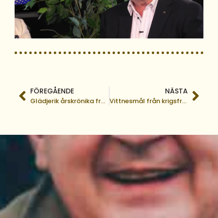
FÖREGÅENDE
NÄSTA
Glädjerik årskrönika från Argentina
Vittnesmål från krigsfronten i Ukraina