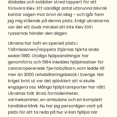
dödades och soldater stred tappert för att
försvara Kiev. Ett oändligt antal utbrunna bilvrak
kantar vägen mot bron än idag – och igår fann
jag mig stående på denna plats. Enligt ukrainarna
var det ett Guds mirakel att inte Kiev föll i
ryssarnas händer den dagen.
Ukraina har haft en speciell plats i
Tältmissionen/Hoppets Stjärnas hjärta ända
sedan 1990. Otaliga hjälpsändningar har
genomförts och 1994 inleddes hjälpinsatser för
canceropererade Tjernobylbarn, som ledde till
mer än 3000 rehabiliteringsbesök i Sverige. När
kriget bröt ut var det självklart att vi skulle
engagera oss. Många hjälptransporter har nått
Ukrainas folk: Bröd, förnödenheter,
värmekaminer, en ambulans och en komplett
tandläkarklinik. Nu har jag personligen varit på
plats för att ta reda på hur vi kan hjälpa när