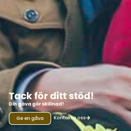
Tack för ditt stöd!
Din gåva gör skillnad!
Kontakta oss
Ge en gåva