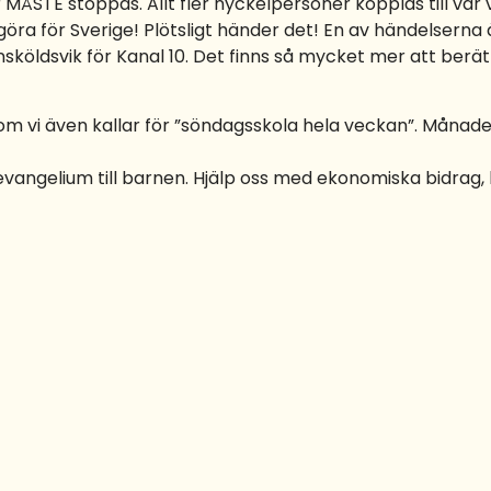
MÅSTE stoppas. Allt fler nyckelpersoner kopplas till vår vi
t göra för Sverige! Plötsligt händer det! En av händelsern
nsköldsvik för Kanal 10. Det finns så mycket mer att berä
som vi även kallar för ”söndagsskola hela veckan”. Månaden
evangelium till barnen. Hjälp oss med ekonomiska bidrag, h