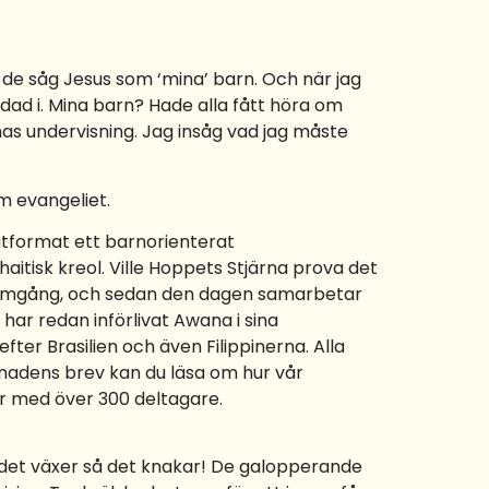
de såg Jesus som ‘mina’ barn. Och när jag
andad i. Mina barn? Hade alla fått höra om
rnas undervisning. Jag insåg vad jag måste
m evangeliet.
tformat ett barnorienterat
aitisk kreol. Ville Hoppets Stjärna prova det
tal framgång, och sedan den dagen samarbetar
 har redan införlivat Awana i sina
ter Brasilien och även Filippinerna. Alla
ånadens brev kan du läsa om hur vår
er med över 300 deltagare.
andet växer så det knakar! De galopperande