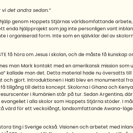
r vi det andra sedan.”
t hjälp genom Hoppets Stjärnas världsomfattande arbete, 
 ett enda hjälpprojekt som jag inte personligen varit inbl
nte i organiserad form. Inte som en självklar del av skolo
E få höra om Jesus i skolan, och de måste få kunskap o
nnes man Mark kontakt med en amerikansk mission som u
 kallade man det. Detta material hade nu översatts till h
et! Sagt och gjort. Introduktionen i Haiti blev en monumen
få tillgång till detta koncept. Skolorna i Ghana och Kenya
surscenter i Rumänien står på tur. Sedan Argentina, däref
evangeliet i alla skolor som Hoppets Stjärna stöder. I m
 stå värd för ett veckolångt, landsomfattande Awana-läg
stora ting i Sverige också. Visionen och arbetet med inl