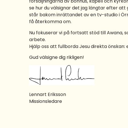
försäljningarna av bönhus, kapell och kyrkor 
se hur du välsignar det jag längtar efter at
står bakom inrättandet av en tv-studio i Ör
få återkomma om.
Nu fokuserar vi på fortsatt stöd till Awana, 
arbete.
Hjälp oss att fullborda Jesu direkta önskan: 
Gud välsigne dig rikligen!
Lennart Eriksson
Missionsledare