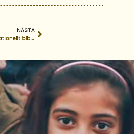
NÄSTA
Tältmissionen värd för nationellt bibelläger!