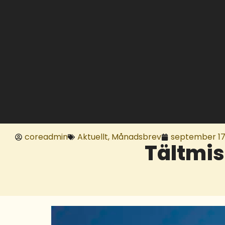
coreadmin
Aktuellt
,
Månadsbrev
september 17
Tältmis