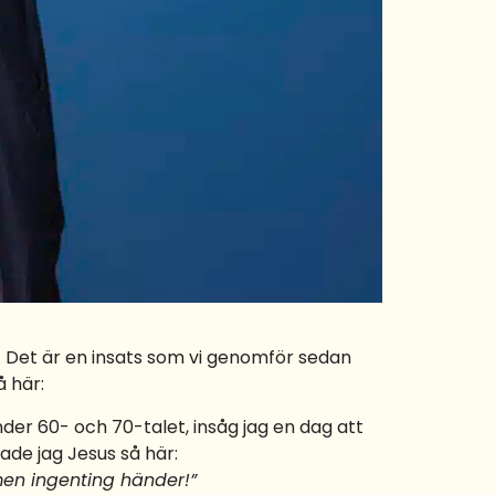
n. Det är en insats som vi genomför sedan
å här:
nder 60- och 70-talet, insåg jag en dag att
ade jag Jesus så här:
 men ingenting händer!”