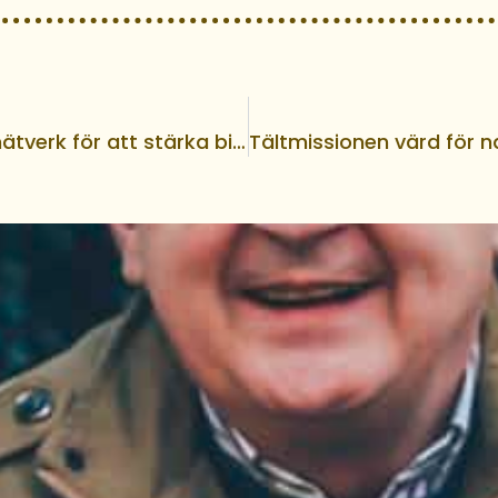
Apostoliskt nätverk för att stärka bibeltron bland Sveriges kristna