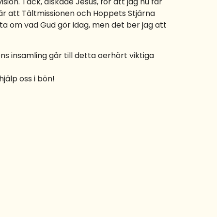
sion. Tack, älskade Jesus, för att jag nu får
a är att Tältmissionen och Hoppets Stjärna
tta om vad Gud gör idag, men det ber jag att
s insamling går till detta oerhört viktiga
jälp oss i bön!