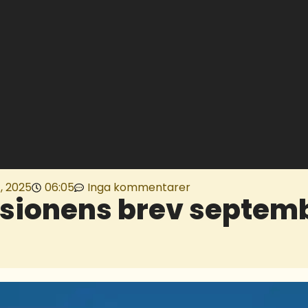
, 2025
06:05
Inga kommentarer
sionens brev septem