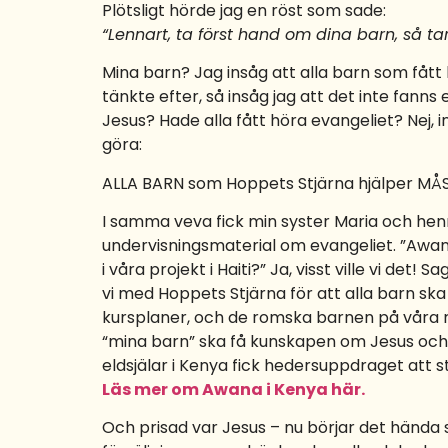
Plötsligt hörde jag en röst som sade:
“Lennart, ta först hand om dina barn, så ta
Mina barn? Jag insåg att alla barn som fåt
tänkte efter, så insåg jag att det inte fanns
Jesus? Hade alla fått höra evangeliet? Nej, i
göra:
ALLA BARN som Hoppets Stjärna hjälper MÅST
I samma veva fick min syster Maria och he
undervisningsmaterial om evangeliet. ”Awana”
i våra projekt i Haiti?” Ja, visst ville vi d
vi med Hoppets Stjärna för att alla barn ska 
kursplaner, och de romska barnen på våra re
“mina barn” ska få kunskapen om Jesus och 
eldsjälar i Kenya fick hedersuppdraget att
Läs mer om Awana i Kenya här.
Och prisad var Jesus – nu börjar det hända 