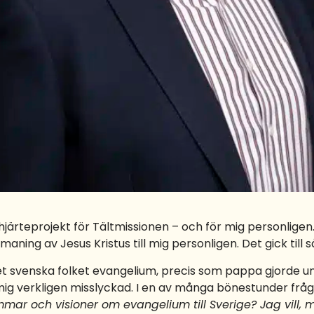
 hjärteprojekt för Tältmissionen – och för mig personlige
maning av Jesus Kristus till mig personligen. Det gick till s
 det svenska folket evangelium, precis som pappa gjorde u
 mig verkligen misslyckad. I en av många bönestunder fråg
mmar och visioner om evangelium till Sverige? Jag vill,