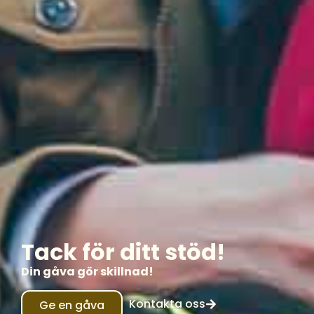
Tack för ditt stöd!
Din gåva gör skillnad!
Kontakta oss
Ge en gåva