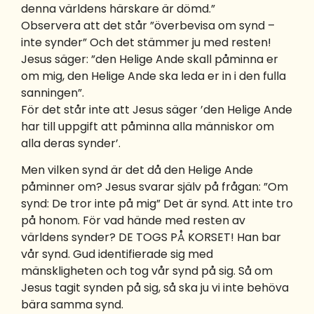
denna världens härskare är dömd.”
Observera att det står ”överbevisa om synd –
inte synder” Och det stämmer ju med resten!
Jesus säger: ”den Helige Ande skall påminna er
om mig, den Helige Ande ska leda er in i den fulla
sanningen”.
För det står inte att Jesus säger ’den Helige Ande
har till uppgift att påminna alla människor om
alla deras synder’.
Men vilken synd är det då den Helige Ande
påminner om? Jesus svarar själv på frågan: ”Om
synd: De tror inte på mig” Det är synd. Att inte tro
på honom. För vad hände med resten av
världens synder? DE TOGS PÅ KORSET! Han bar
vår synd. Gud identifierade sig med
mänskligheten och tog vår synd på sig. Så om
Jesus tagit synden på sig, så ska ju vi inte behöva
bära samma synd.