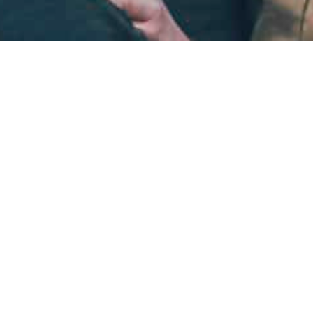
Tack för ditt stö
Din gåva gör skillnad!
Kontakta oss
Ge en gåva