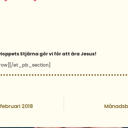
h Hoppets Stjärna gör vi för att ära Jesus!
ow][/et_pb_section]
ebruari 2018
Månadsbr