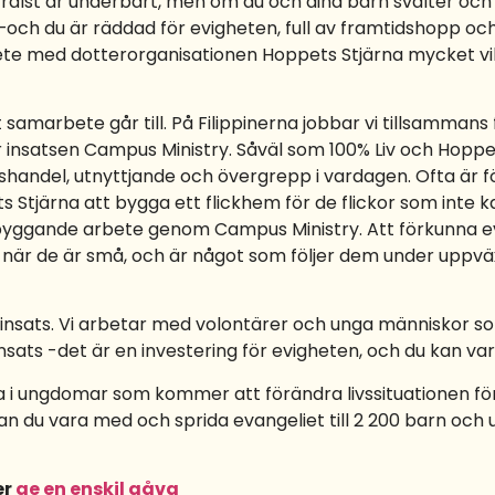
rälst är underbart, men om du och dina barn svälter och fa
 –och du är räddad för evigheten, full av framtidshopp och
ete med dotterorganisationen Hoppets Stjärna mycket vikt
amarbete går till. På Filippinerna jobbar vi tillsammans
r insatsen Campus Ministry. Såväl som 100% Liv och Hoppet
isshandel, utnyttjande och övergrepp i vardagen. Ofta är 
Stjärna att bygga ett flickhem för de flickor som inte ka
rebyggande arbete genom Campus Ministry. Att förkunna e
 när de är små, och är något som följer dem under uppväxt
lig” insats. Vi arbetar med volontärer och unga människo
 insats -det är en investering för evigheten, och du kan va
 i ungdomar som kommer att förändra livssituationen för f
u vara med och sprida evangeliet till 2 200 barn och 
er
ge en enskil gåva