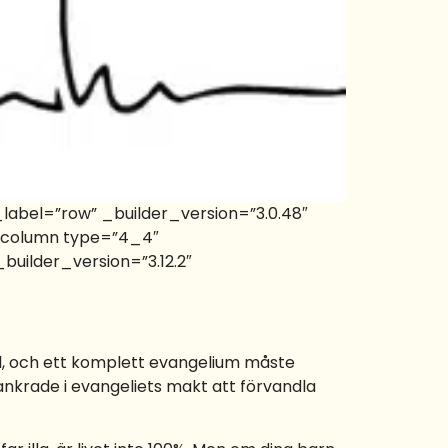
label=”row” _builder_version=”3.0.48″
b_column type=”4_4″
uilder_version=”3.12.2″
äl, och ett komplett evangelium måste
ankrade i evangeliets makt att förvandla