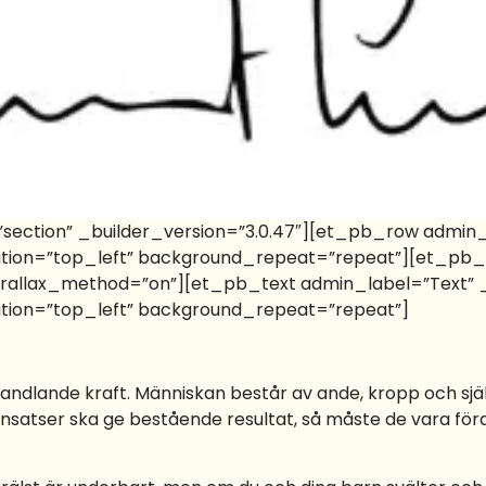
”section” _builder_version=”3.0.47″][et_pb_row admin_
sition=”top_left” background_repeat=”repeat”][et_p
parallax_method=”on”][et_pb_text admin_label=”Text” _b
ition=”top_left” background_repeat=”repeat”]
rvandlande kraft. Människan består av ande, kropp och sj
insatser ska ge bestående resultat, så måste de vara för