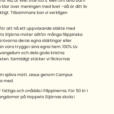
r illa, är livet inte 100%. Men om dina barn
 klar över meningen med livet –då är ditt liv
igt. Tillsammans kan vi verkligen
 för att nå ett uppväxande släkte med
s Stjärna möter alltför många filippinska
förövarna deras egna släktingar eller
n vara trygga i sina egna hem. 100% Liv
vangelium och dela goda kristna
en. Samtidigt stärker vi flickornas
r som själva mött Jesus genom Campus
ra med.
attiga och onådda i Filippinerna. För 50 kr i
ungdomar på Hoppets Stjärnas skola i