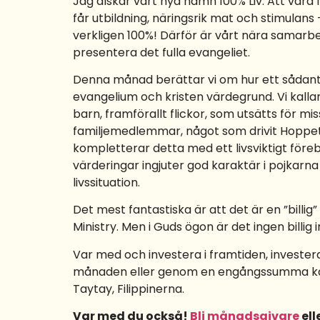
Jag älskar vårt nya namn 100% Liv. Att vara f
får utbildning, näringsrik mat och stimulans
verkligen 100%! Därför är vårt nära samarb
presentera det fulla evangeliet.
Denna månad berättar vi om hur ett sådant s
evangelium och kristen värdegrund. Vi kalla
barn, framförallt flickor, som utsätts för m
familjemedlemmar, något som drivit Hoppets 
kompletterar detta med ett livsviktigt fö
värderingar ingjuter god karaktär i pojkarna
livssituation.
Det mest fantastiska är att det är en ”bil
Ministry. Men i Guds ögon är det ingen billig
Var med och investera i framtiden, investera
månaden eller genom en engångssumma kan d
Taytay, Filippinerna.
Var med du också!
Bli månadsgivare
ell