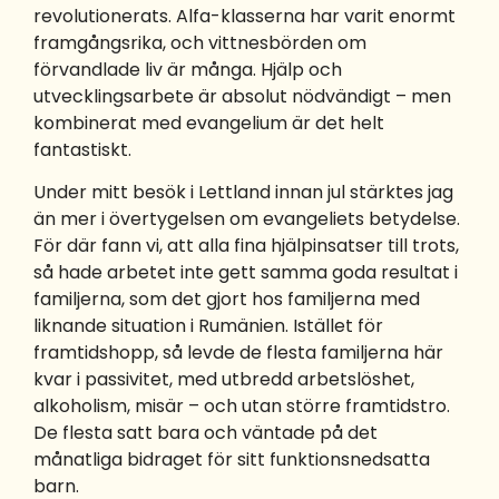
revolutionerats. Alfa-klasserna har varit enormt
framgångsrika, och vittnesbörden om
förvandlade liv är många. Hjälp och
utvecklingsarbete är absolut nödvändigt – men
kombinerat med evangelium är det helt
fantastiskt.
Under mitt besök i Lettland innan jul stärktes jag
än mer i övertygelsen om evangeliets betydelse.
För där fann vi, att alla fina hjälpinsatser till trots,
så hade arbetet inte gett samma goda resultat i
familjerna, som det gjort hos familjerna med
liknande situation i Rumänien. Istället för
framtidshopp, så levde de flesta familjerna här
kvar i passivitet, med utbredd arbetslöshet,
alkoholism, misär – och utan större framtidstro.
De flesta satt bara och väntade på det
månatliga bidraget för sitt funktionsnedsatta
barn.