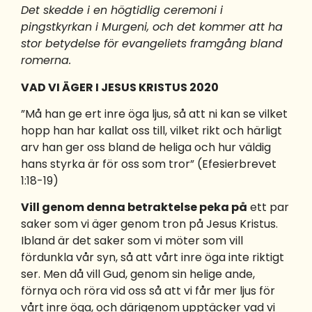
Det skedde i en högtidlig ceremoni i
pingstkyrkan i Murgeni, och det kommer att ha
stor betydelse för evangeliets framgång bland
romerna.
VAD VI ÄGER I JESUS KRISTUS 2020
”Må han ge ert inre öga ljus, så att ni kan se vilket
hopp han har kallat oss till, vilket rikt och härligt
arv han ger oss bland de heliga och hur väldig
hans styrka är för oss som tror” (Efesierbrevet
1:18-19)
Vill genom denna betraktelse peka på
ett par
saker som vi äger genom tron på Jesus Kristus.
Ibland är det saker som vi möter som vill
fördunkla vår syn, så att vårt inre öga inte riktigt
ser. Men då vill Gud, genom sin helige ande,
förnya och röra vid oss så att vi får mer ljus för
vårt inre öga, och därigenom upptäcker vad vi