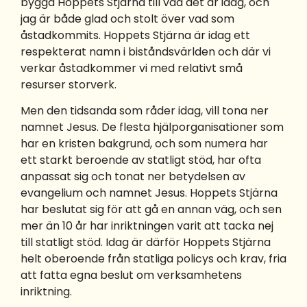
bygga Hoppets Stjärna till vad det är idag, och
jag är både glad och stolt över vad som
åstadkommits. Hoppets Stjärna är idag ett
respekterat namn i biståndsvärlden och där vi
verkar åstadkommer vi med relativt små
resurser storverk.
Men den tidsanda som råder idag, vill tona ner
namnet Jesus. De flesta hjälporganisationer som
har en kristen bakgrund, och som numera har
ett starkt beroende av statligt stöd, har ofta
anpassat sig och tonat ner betydelsen av
evangelium och namnet Jesus. Hoppets Stjärna
har beslutat sig för att gå en annan väg, och sen
mer än 10 år har inriktningen varit att tacka nej
till statligt stöd. Idag är därför Hoppets Stjärna
helt oberoende från statliga policys och krav, fria
att fatta egna beslut om verksamhetens
inriktning.