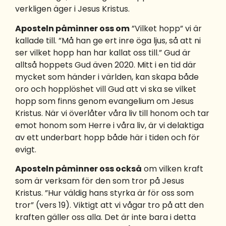
verkligen äger i Jesus Kristus.
Aposteln påminner oss om
”Vilket hopp” vi är
kallade till. ”Må han ge ert inre öga ljus, så att ni
ser vilket hopp han har kallat oss till.” Gud är
alltså hoppets Gud även 2020. Mitt i en tid där
mycket som händer i världen, kan skapa både
oro och hopplöshet vill Gud att vi ska se vilket
hopp som finns genom evangelium om Jesus
Kristus. När vi överlåter våra liv till honom och tar
emot honom som Herre i våra liv, är vi delaktiga
av ett underbart hopp både här i tiden och för
evigt.
Aposteln påminner oss också
om vilken kraft
som är verksam för den som tror på Jesus
Kristus. ”Hur väldig hans styrka är för oss som
tror” (vers 19). Viktigt att vi vågar tro på att den
kraften gäller oss alla. Det är inte bara i detta