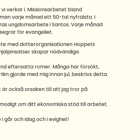
vi verkar i. Missionsarbetet bland
man varje månad ett 50-tal nyfrälsta. I
deras ungdomsarbete i Santos. Varje månad
egrar för evangeliet.
rbete med dotterorganisationen Hoppets
a hjälpinsatser skapar nödvändiga
and eftersatta romer. Många har försökt,
lén gjorde med mig innan jul, beskrivs detta.
 är också orsaken till att jag tror på
imodigt om ditt ekonomiska stöd till arbetet.
 i går och idag och i evighet!