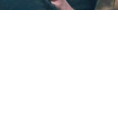
Tack för ditt stö
Din gåva gör skillnad!
Kontakta oss
Ge en gåva