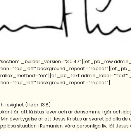
”section” _builder_version=”3.0.47″][et_pb_row admin_
sition=”top_left” background_repeat=”repeat”][et_p
parallax_method=”on”][et_pb_text admin_label=”Text” _b
ition=”top_left” background_repeat=”repeat”]
 i evighet (Hebr. 13:8)
och okänt år, att Kristus lever och är densamme i går och i
Min övertygelse är att Jesus Kristus är svaret på alla de u
pplösa situation i Rumänien, våra personliga liv, låt Jesus