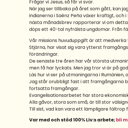
Frågar vi Jesus, så får vi svar.
När jag ser tillbaka på året som gått, kan j
indianerna i Saènz Peña växer kraftigt, och
nästa månadsbrev rapporterar vi om detta. 
döps ett 40-tal nyfrälsta ungdomar. Från f
Vår missions huvuduppgift är att medverka 
Stjärna, har visat sig vara ytterst framgån
förändringar.
De senaste tre åren har vår största utmanin
men få har lyckats. Men jag tror vi är på go
Läs hur vi ser på utmaningarna i Rumänien, o
Jag står orubbligt fast i att framgångarna ber
fortsatta framgångar.
Evangelisationsarbetet har stora ekonomiska 
Alla gåvor, stora som små, är till stor välsign
Till sist, vad kan vara ett lämpligare fältro
Var med och stöd 100% Liv:s arbete;
bli 