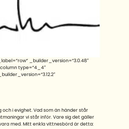
label=”row” _builder_version=”3.0.48″
b_column type=”4_4″
uilder_version=”3.12.2″
dag och i evighet. Vad som än händer står
tmaningar vi står inför. Vare sig det gäller
 vara med. Mitt enkla vittnesbörd är detta: