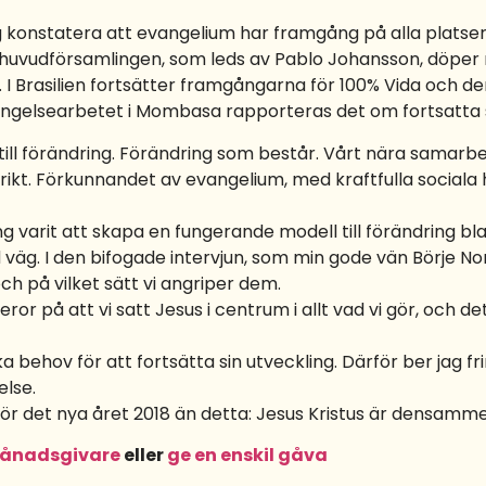
ag konstatera att evangelium har framgång på alla platser 
 i huvudförsamlingen, som leds av Pablo Johansson, döper 
I Brasilien fortsätter framgångarna för 100% Vida och 
ängelsearbetet i Mombasa rapporteras det om fortsatta s
till förändring. Förändring som består. Vårt nära sama
gsrikt. Förkunnandet av evangelium, med kraftfulla social
g varit att skapa en fungerande modell till förändring bl
d väg. I den bifogade intervjun, som min gode vän Börje Nor
ch på vilket sätt vi angriper dem.
or på att vi satt Jesus i centrum i allt vad vi gör, och det
behov för att fortsätta sin utveckling. Därför ber jag fr
else.
p för det nya året 2018 än detta: Jesus Kristus är densamme
månadsgivare
eller
ge en enskil gåva