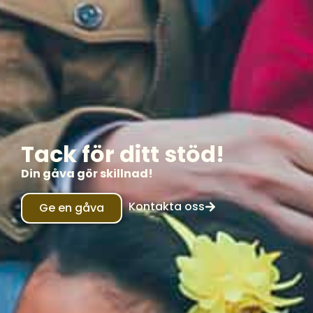
Tack för ditt stöd!
Din gåva gör skillnad!
Kontakta oss
Ge en gåva