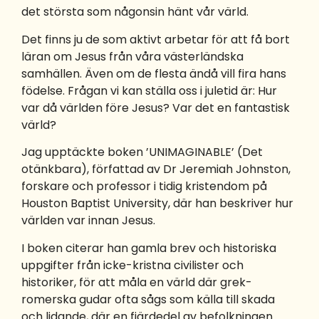
det största som någonsin hänt vår värld.
Det finns ju de som aktivt arbetar för att få bort
läran om Jesus från våra västerländska
samhällen. Även om de flesta ändå vill fira hans
födelse. Frågan vi kan ställa oss i juletid är: Hur
var då världen före Jesus? Var det en fantastisk
värld?
Jag upptäckte boken ’UNIMAGINABLE’ (Det
otänkbara), författad av Dr Jeremiah Johnston,
forskare och professor i tidig kristendom på
Houston Baptist University, där han beskriver hur
världen var innan Jesus.
I boken citerar han gamla brev och historiska
uppgifter från icke-kristna civilister och
historiker, för att måla en värld där grek-
romerska gudar ofta sågs som källa till skada
och lidande, där en fjärdedel av befolkningen