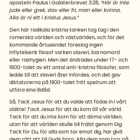
aposteln Paulus i Galaterbrevet 3:28,
”Här är inte
jude eller grek, slav eller fri, man eller kvinna.
Alla är ni ett i Kristus Jesus.”
Den här radikala kristna tanken tog tag i den
romerska världen och västvärlden, och för det
kommande årtusendet föreslog ingen
inflytelserik filosof varken slaveri, barnamord
eller rashygien. Men det ändrades under 17- och
1800-talet av ett antal anti-kristna filosofer, som
ledde till att slaveri åter infördes, och det gav
diktatorerna på 1900-talet fritt spelrum att
utföra sina illdåd.
Så, Tack Jesus för att du valde att födas in i vårt
släkte! Tack Jesus för att du kom till vår värld.
Tack för att du inte kom för att döma världen,
utan för att världen skulle bli frälst genom Dig.
Tack för Du, för alla som tar emot dig, har givit
dem rätt att bli Guds barn. Alla dem som tror på