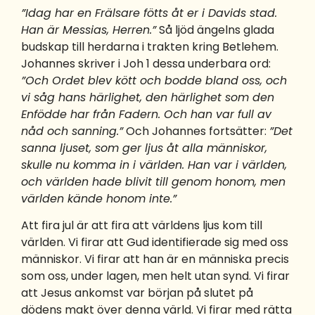
”Idag har en Frälsare fötts åt er i Davids stad.
Han är Messias, Herren.”
Så ljöd ängelns glada
budskap till herdarna i trakten kring Betlehem.
Johannes skriver i Joh 1 dessa underbara ord:
”Och Ordet blev kött och bodde bland oss, och
vi såg hans härlighet, den härlighet som den
Enfödde har från Fadern. Och han var full av
nåd och sanning.”
Och Johannes fortsätter:
”Det
sanna ljuset, som ger ljus åt alla människor,
skulle nu komma in i världen. Han var i världen,
och världen hade blivit till genom honom, men
världen kände honom inte.”
Att fira jul är att fira att världens ljus kom till
världen. Vi firar att Gud identifierade sig med oss
människor. Vi firar att han är en människa precis
som oss, under lagen, men helt utan synd. Vi firar
att Jesus ankomst var början på slutet på
dödens makt över denna värld. Vi firar med rätta