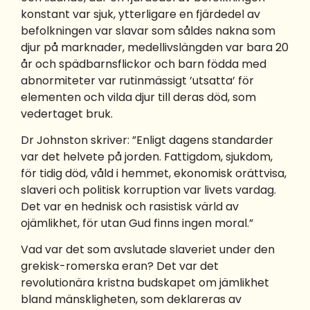
konstant var sjuk, ytterligare en fjärdedel av
befolkningen var slavar som såldes nakna som
djur på marknader, medellivslängden var bara 20
år och spädbarnsflickor och barn födda med
abnormiteter var rutinmässigt ’utsatta’ för
elementen och vilda djur till deras död, som
vedertaget bruk.
Dr Johnston skriver: ”Enligt dagens standarder
var det helvete på jorden. Fattigdom, sjukdom,
för tidig död, våld i hemmet, ekonomisk orättvisa,
slaveri och politisk korruption var livets vardag.
Det var en hednisk och rasistisk värld av
ojämlikhet, för utan Gud finns ingen moral.”
Vad var det som avslutade slaveriet under den
grekisk-romerska eran? Det var det
revolutionära kristna budskapet om jämlikhet
bland mänskligheten, som deklareras av