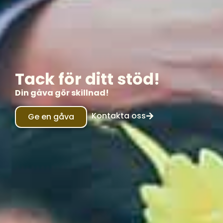
Tack för ditt stöd!
Din gåva gör skillnad!
Kontakta oss
Ge en gåva