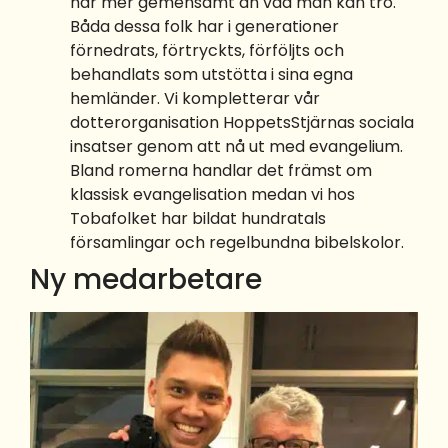
har mer gemensamt än vad man kan tro.
Båda dessa folk har i generationer
förnedrats, förtryckts, förföljts och
behandlats som utstötta i sina egna
hemländer. Vi kompletterar vår
dotterorganisation HoppetsStjärnas sociala
insatser genom att nå ut med evangelium.
Bland romerna handlar det främst om
klassisk evangelisation medan vi hos
Tobafolket har bildat hundratals
församlingar och regelbundna bibelskolor.
Ny medarbetare