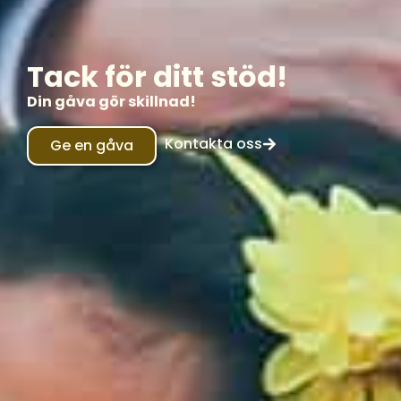
Tack för ditt stöd!
Din gåva gör skillnad!
Kontakta oss
Ge en gåva