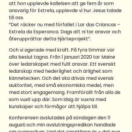
att hon upplevde kallelsen att ge fem år som
ansvarig för Estrela, upplevde vi hur Jesus talade
till oss.
”Det räcker nu med förfallet i Lar das Criancas –
Estrela da Esperanca. Dags att ni tar ansvar och
återupprättar detta hjärteprojekt”.
Och vi agerade med kraft. På fyra timmar var
alla beslut tagna. Från 1 januari 2020 tar Maine
över ledarskapet med fullt ansvar. Ett svenskt
ledarskap med hederlighet och ärlighet som
kännetecken. Och det ska drivas med svensk
auktoritet, med små ekonomiska medel, men
med stort engagemang. Framförallt från alla de
som vuxit upp där. Som idag är vuxna med
kunskaper och förmågor att hjälpa till.
Konferensen avslutades på söndagen den 11
augusti och min avslutningspredikan handlade
om evangelium. Vad det egentligen är – det nya