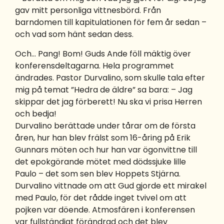
gav mitt personliga vittnesbörd. Från
barndomen till kapitulationen för fem år sedan –
och vad som hänt sedan dess.
Och… Pang! Bom! Guds Ande föll mäktig över
konferensdeltagarna. Hela programmet
ändrades. Pastor Durvalino, som skulle tala efter
mig på temat ”Hedra de äldre” sa bara: – Jag
skippar det jag förberett! Nu ska vi prisa Herren
och bedja!
Durvalino berättade under tårar om de första
åren, hur han blev frälst som 16-åring på Erik
Gunnars möten och hur han var ögonvittne till
det epokgörande mötet med dödssjuke lille
Paulo – det som sen blev Hoppets Stjärna.
Durvalino vittnade om att Gud gjorde ett mirakel
med Paulo, för det rådde inget tvivel om att
pojken var döende. Atmosfären i konferensen
var fullständigt förändrad och det blev