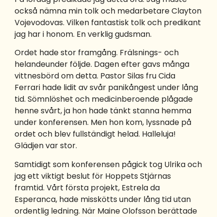
också nämna min tolk och medarbetare Clayton
Vojevodovas. Vilken fantastisk tolk och predikant
jag har i honom. En verklig gudsman.
Ordet hade stor framgång. Frälsnings- och
helandeunder följde. Dagen efter gavs många
vittnesbörd om detta. Pastor Silas fru Cida
Ferrari hade lidit av svår panikångest under lång
tid. Sömnlöshet och medicinberoende plågade
henne svårt, ja hon hade tänkt stanna hemma
under konferensen. Men hon kom, lyssnade på
ordet och blev fullständigt helad. Halleluja!
Glädjen var stor.
Samtidigt som konferensen pågick tog Ulrika och
jag ett viktigt beslut för Hoppets Stjärnas
framtid. Vårt första projekt, Estrela da
Esperanca, hade misskötts under lång tid utan
ordentlig ledning. När Maine Olofsson berättade