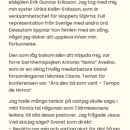
eldsjälen Erik Gunnar Eriksson. Jag tog med mig
min syster Ulrika Kallin-Eriksson, som är
verksamhetschef för Hoppets Stjärna. Full
representation från Sverige med andra ord.
Dessutom öppnar hon himlen med sin sång,
något jag älskar att uppleva innan min
förkunnelse.
Den som låg bakom idén att inbjuda mig, var
förre barnhemspojken Antonio ”Noino” Avelino,
som är en viktig frivillig medarbetare bland
församlingarna i Montes Claros. Temat för
konferensen var: ”Ära den tid som varit – Tempo
de Honra”.
Jag hade många tankar på vad jag skulle säga, i
mitt första tal någonsin som Tältmissionens
ledare, till alla dessa pastorer. Jag frågade Jesus.
Vad ska jag säga? Svaret kom direkt:
– Berätta om mig och vad jag gjort för dig! Så jag