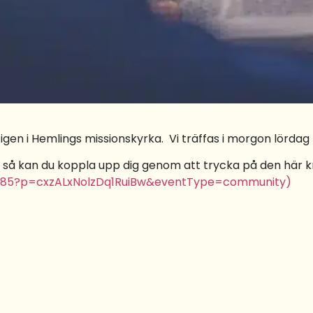
gen i Hemlings missionskyrka. Vi träffas i morgon lördag kl
, så kan du koppla upp dig genom att trycka på den här kn
3685?p=cxzALxNolzDq1RuiBw&eventType=community)