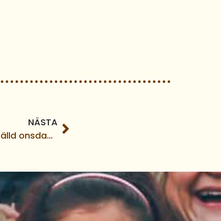
NÄSTA
Bönenätverksträffen inställd onsdag 4/2