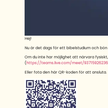
Hej!
Nu är det dags för ett bibelstudium och bön i
Om du inte har möjlighet att närvara fysiskt
(
https://teams.live.com/meet/937159262
Eller fota den här QR-koden för att ansluta.