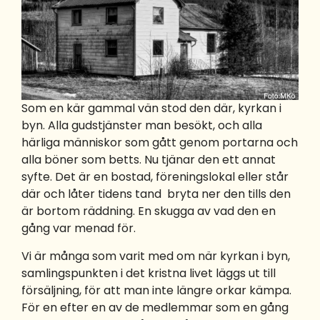
Som en kär gammal vän stod den där, kyrkan i
byn. Alla gudstjänster man besökt, och alla
härliga människor som gått genom portarna och
alla böner som betts. Nu tjänar den ett annat
syfte. Det är en bostad, föreningslokal eller står
där och låter tidens tand bryta ner den tills den
är bortom räddning. En skugga av vad den en
gång var menad för.
Vi är många som varit med om när kyrkan i byn,
samlingspunkten i det kristna livet läggs ut till
försäljning, för att man inte längre orkar kämpa.
För en efter en av de medlemmar som en gång