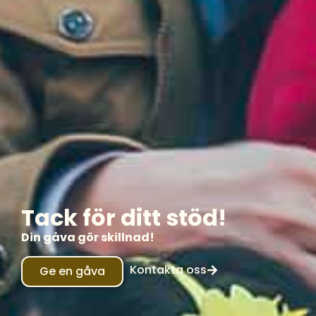
Tack för ditt stöd!
Din gåva gör skillnad!
Kontakta oss
Ge en gåva