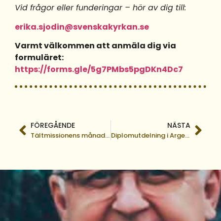
Vid frågor eller funderingar – hör av dig till:
erika.sjodin@svenskakyrkan.se
Varmt välkommen att anmäla dig via
formuläret:
https://forms.gle/5g7PMbs5pgDKn4Dc7
FÖREGÅENDE
NÄSTA
Tältmissionens månadsbrev, april 2026
Diplomutdelning i Argentina