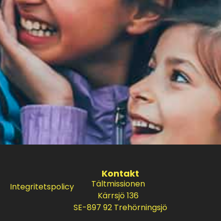
Kontakt
Tältmissionen
Integritetspolicy
Kärrsjö 136
SE-897 92 Trehörningsjö