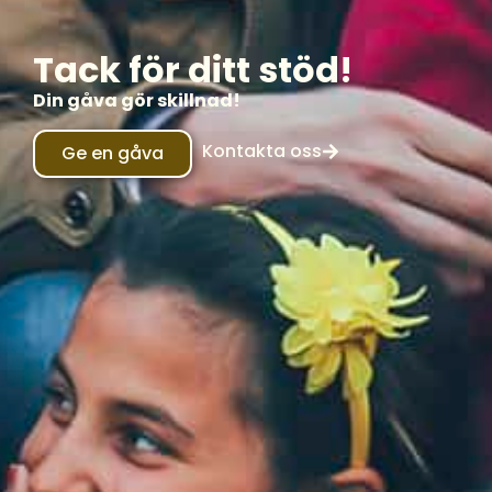
Tack för ditt stöd!
Din gåva gör skillnad!
Kontakta oss
Ge en gåva