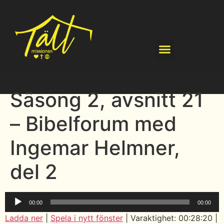
Säsong 2, avsnitt 21
– Bibelforum med
Ingemar Helmner,
del 2
Ljudspelare
00:00
00:00
Ladda ner
|
Spela i nytt fönster
|
Varaktighet: 00:28:20
|