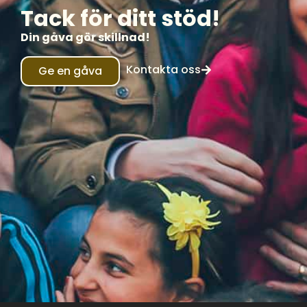
Tack för ditt stöd!
Din gåva gör skillnad!
Kontakta oss
Ge en gåva