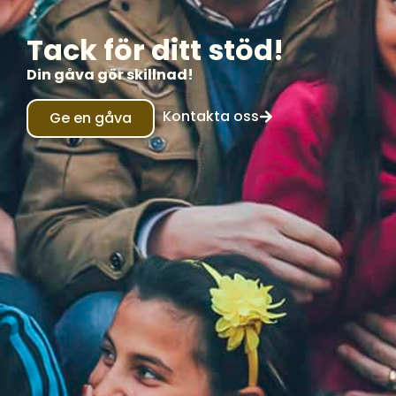
Tack för ditt stöd!
Din gåva gör skillnad!
Kontakta oss
Ge en gåva