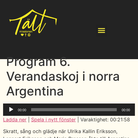
Program 6.
Verandaskoj i norra
Argentina
Ljudspelare
00:00
00:00
Ladda ner
|
Spela i nytt fönster
|
Varaktighet: 00:21:58
Skratt, sång och glädje när Ulrika Kallin Eriksson,