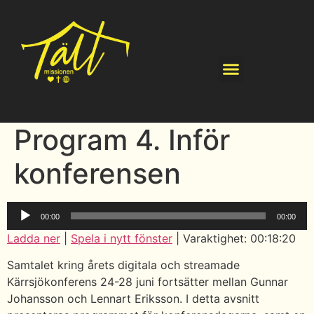
Program 4. Inför
konferensen
Ljudspelare
00:00
00:00
Ladda ner
|
Spela i nytt fönster
|
Varaktighet: 00:18:20
Samtalet kring årets digitala och streamade
Kärrsjökonferens 24-28 juni fortsätter mellan Gunnar
Johansson och Lennart Eriksson. I detta avsnitt