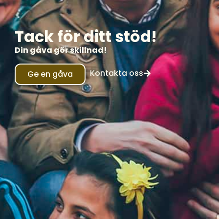
Tack för ditt stöd!
Din gåva gör skillnad!
Kontakta oss
Ge en gåva