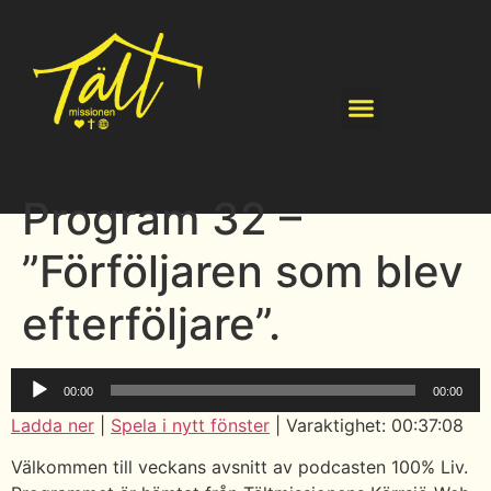
Program 32 –
”Förföljaren som blev
efterföljare”.
Ljudspelare
00:00
00:00
Ladda ner
|
Spela i nytt fönster
|
Varaktighet: 00:37:08
Välkommen till veckans avsnitt av podcasten 100% Liv.