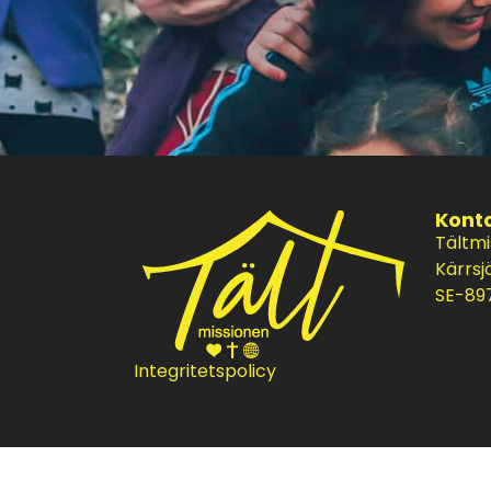
Kont
Tältm
Kärrsj
SE-897
Integritetspolicy