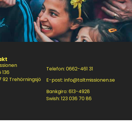
akt
issionen
Telefon: 0662-461 31
ö 136
 92 Trehörningsjö
E-post:
info@taltmissionen.se
Bankgiro: 613-4928
Swish: 123 036 70 86