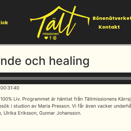
Bönenätverke
ick
Kontakt
ande och healing
 00:31:40
 100% Liv. Programmet är hämtat från Tältmissionens Kärrs
besök i studion av Maria Presson. Vi får även vacker unde
n, Ulrika Eriksson, Gunnar Johansson.