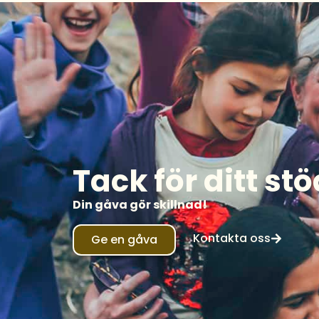
Tack för ditt stö
Din gåva gör skillnad!
Kontakta oss
Ge en gåva