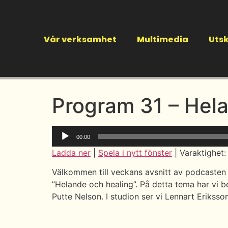
Vår verksamhet
Multimedia
Utsk
Program 31 – Hel
Ljudspelare
00:00
Ladda ner
|
Spela i nytt fönster
|
Varaktighet:
Välkommen till veckans avsnitt av podcasten
”Helande och healing”. På detta tema har vi 
Putte Nelson. I studion ser vi Lennart Eriksso