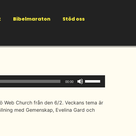
t
Bibelmaraton
Stöd oss
Använd
00:00
upp/ner-
piltangenterna
för
jö Web Church från den 6/2. Veckans tema är
att
rhållning med Gemenskap, Evelina Gard och
höja
eller
sänka