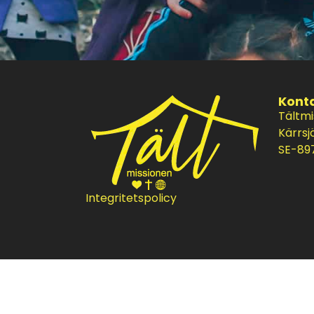
Kont
Tältm
Kärrsj
SE-897
Integritetspolicy