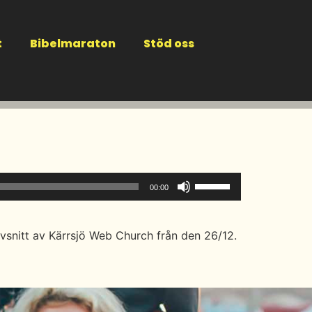
t
Bibelmaraton
Stöd oss
Använd
00:00
upp/ner-
piltangenterna
för
vsnitt av Kärrsjö Web Church från den 26/12.
att
höja
eller
sänka