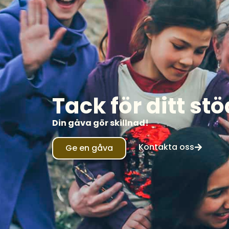
Tack för ditt stö
Din gåva gör skillnad!
Kontakta oss
Ge en gåva