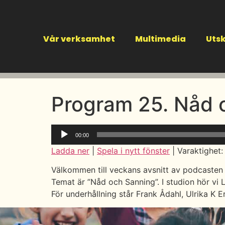
Vår verksamhet
Multimedia
Utsk
Program 25. Nåd 
Ljudspelare
00:00
Ladda ner
|
Spela i nytt fönster
|
Varaktighet:
Välkommen till veckans avsnitt av podcasten 
Temat är ”Nåd och Sanning”. I studion hör vi 
För underhållning står Frank Ådahl, Ulrika K 