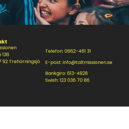
akt
issionen
Telefon: 0662-461 31
ö 136
 92 Trehörningsjö
E-post:
info@taltmissionen.se
Bankgiro: 613-4928
Swish: 123 036 70 86