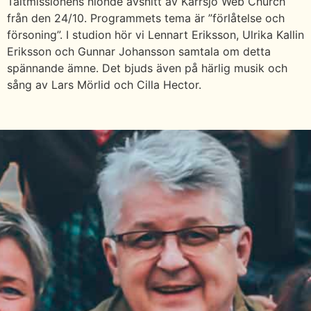
Tältmissionens nionde avsnitt av Kärrsjö Web Church
från den 24/10. Programmets tema är ”förlåtelse och
försoning”. I studion hör vi Lennart Eriksson, Ulrika Kallin
Eriksson och Gunnar Johansson samtala om detta
spännande ämne. Det bjuds även på härlig musik och
sång av Lars Mörlid och Cilla Hector.