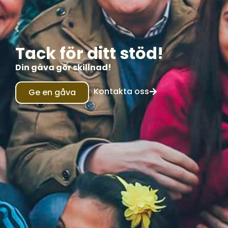
Tack för ditt stöd!
Din gåva gör skillnad!
Kontakta oss
Ge en gåva