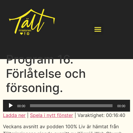
Program 16.
Förlåtelse och
försoning.
Ljudspelare
00:00
00:00
Ladda ner
|
Spela i nytt fönster
|
Varaktighet: 00:16:40
Veckans avsnitt av podden 100% Liv är hämtat från