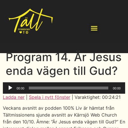
Program 14. Är Jesus
enda vägen till Gud?
Ljudspelare
00:00
00:00
Ladda ner
|
Spela i nytt fönster
|
Varaktighet: 00:24:21
Veckans avsnitt av podden 100% Liv är hämtat från
Tältmissionens sjunde avsnitt av Kärrsjö Web Church
från den 10/10. Ämne: ”Är Jesus enda vägen till Gud?” En