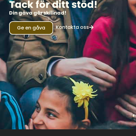
Tack för ditt stöd!
Din gåva gör skillnad!
Kontakta oss
Ge en gåva