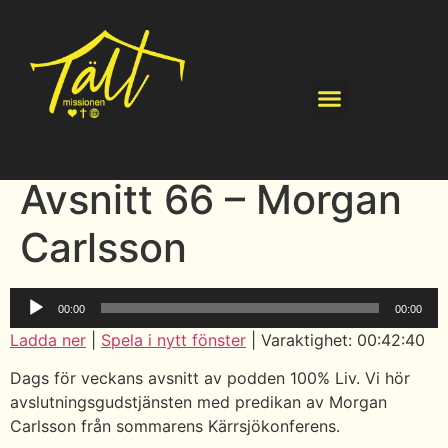
Avsnitt 66 – Morgan
Carlsson
Ljudspelare
00:00
00:00
Ladda ner
|
Spela i nytt fönster
|
Varaktighet: 00:42:40
Dags för veckans avsnitt av podden 100% Liv. Vi hör
avslutningsgudstjänsten med predikan av Morgan
Carlsson från sommarens Kärrsjökonferens.