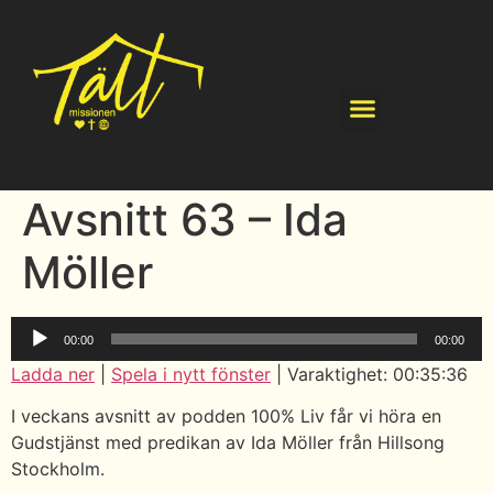
Avsnitt 63 – Ida
Möller
Ljudspelare
00:00
00:00
Ladda ner
|
Spela i nytt fönster
|
Varaktighet: 00:35:36
I veckans avsnitt av podden 100% Liv får vi höra en
Gudstjänst med predikan av Ida Möller från Hillsong
Stockholm.