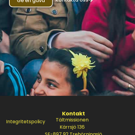
Ge en gåva
Kontakt
Tältmissionen
Integritetspolicy
Kärrsjö 136
SE-897 92 Trehörningsjö