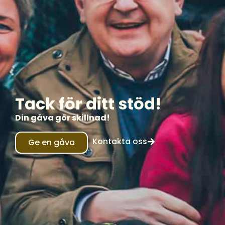
Tack för ditt stöd!
Din gåva gör skillnad!
Kontakta oss
Ge en gåva