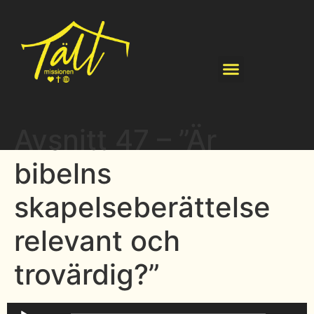
Avsnitt 47 – ”Är
bibelns
skapelseberättelse
relevant och
trovärdig?”
Ljudspelare