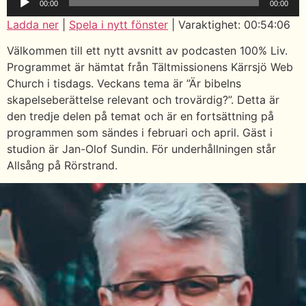
00:00
00:00
Ladda ner
|
Spela i nytt fönster
|
Varaktighet: 00:54:06
Välkommen till ett nytt avsnitt av podcasten 100% Liv.
Programmet är hämtat från Tältmissionens Kärrsjö Web
Church i tisdags. Veckans tema är ”Är bibelns
skapelseberättelse relevant och trovärdig?”. Detta är
den tredje delen på temat och är en fortsättning på
programmen som sändes i februari och april. Gäst i
studion är Jan-Olof Sundin. För underhållningen står
Allsång på Rörstrand.