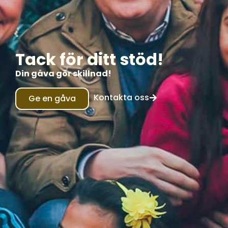
Tack för ditt stöd!
Din gåva gör skillnad!
Kontakta oss
Ge en gåva