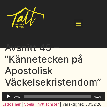
Avsnitt 45 –
”Kännetecken på
Apostolisk
Väckelsekristendom”
Ljudspelare
00:00
00:00
Ladda ner
|
Spela i nytt fönster
|
Varaktighet: 00:32:20