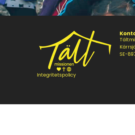
Kont
Tältm
Kärrsj
SE-897
Integritetspolicy