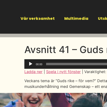
Vår verksamhet
Multimedia
Utsk
Avsnitt 41 – Guds 
Ljudspelare
00:00
Ladda ner
|
Spela i nytt fönster
|
Varaktighet:
Veckans tema är ”Guds rike – för vem?” Detta 
musikunderhållning med Gemenskap – ett enat 