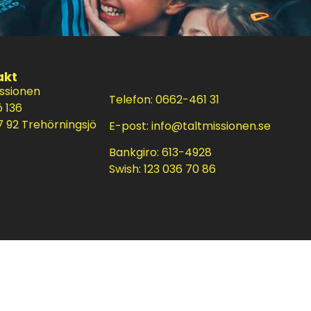
akt
issionen
Telefon: 0662-461 31
ö 136
 92 Trehörningsjö
E-post:
info@taltmissionen.se
Bankgiro: 613-4928
Swish: 123 036 70 86