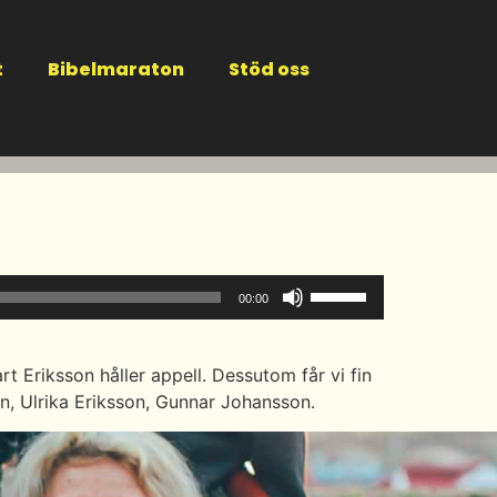
t
Bibelmaraton
Stöd oss
Använd
00:00
upp/ner-
piltangenterna
för
t Eriksson håller appell. Dessutom får vi fin
att
n, Ulrika Eriksson, Gunnar Johansson.
höja
eller
sänka