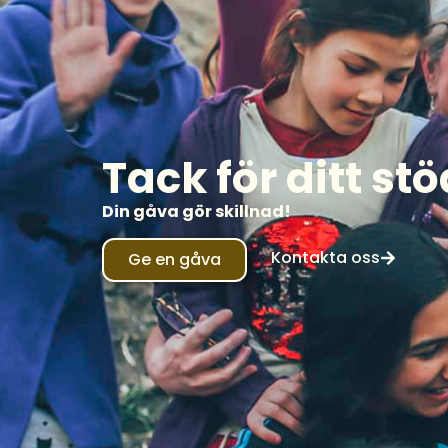
Tack för ditt stö
Din gåva gör skillnad!
Kontakta oss
Ge en gåva