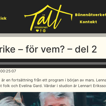
Bönenätverke
ick
Kontakt
rike – för vem? – del 2
 00:25:07
är en fortsättning från ett program i början av mars. Lennar
folk och Evelina Gard. Värdar i studion är Lennart Eriksso