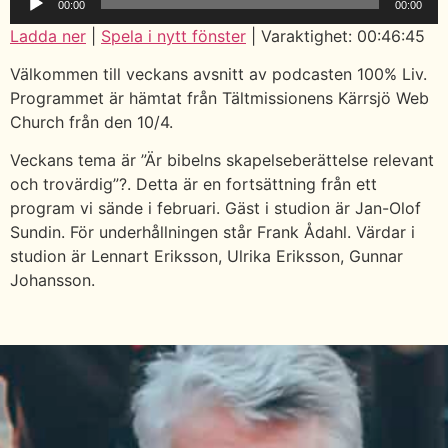
00:00
00:00
Ladda ner
|
Spela i nytt fönster
|
Varaktighet: 00:46:45
Välkommen till veckans avsnitt av podcasten 100% Liv.
Programmet är hämtat från Tältmissionens Kärrsjö Web
Church från den 10/4.
Veckans tema är ”Är bibelns skapelseberättelse relevant
och trovärdig”?. Detta är en fortsättning från ett
program vi sände i februari. Gäst i studion är Jan-Olof
Sundin. För underhållningen står Frank Ådahl. Värdar i
studion är Lennart Eriksson, Ulrika Eriksson, Gunnar
Johansson.