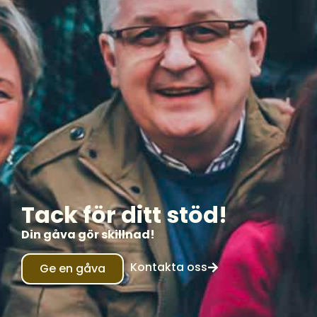
Tack för ditt stöd!
Din gåva gör skillnad!
Kontakta oss
Ge en gåva