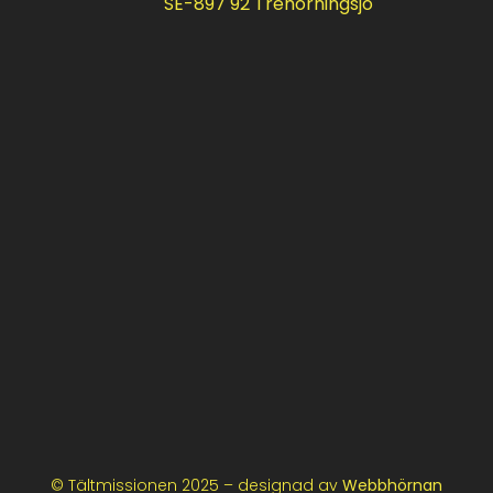
SE-897 92 Trehörningsjö
© Tältmissionen 2025 – designad av
Webbhörnan