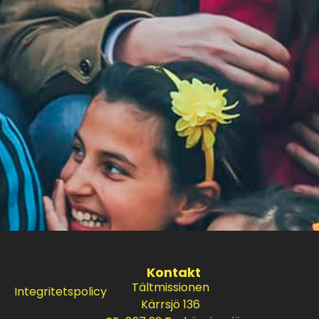
Kontakt
Tältmissionen
Integritetspolicy
Kärrsjö 136