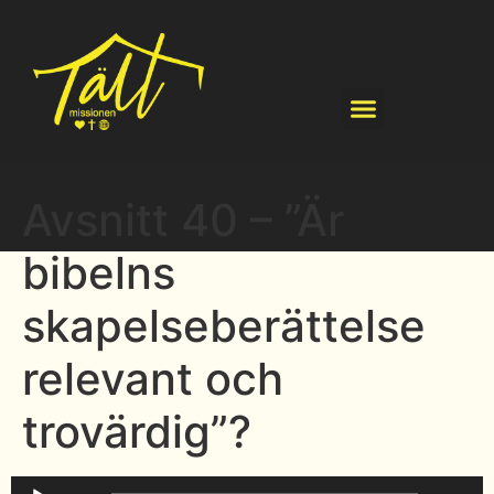
Avsnitt 40 – ”Är
bibelns
skapelseberättelse
relevant och
trovärdig”?
Ljudspelare