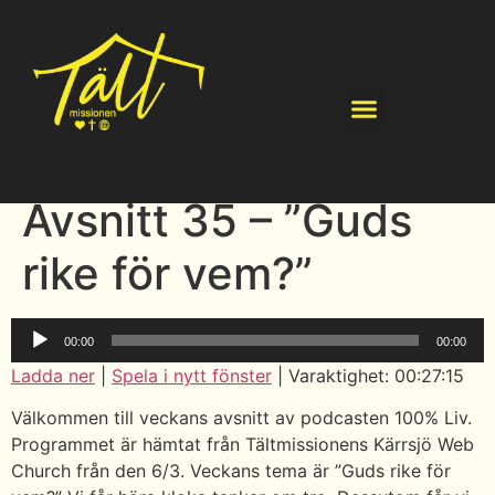
Avsnitt 35 – ”Guds
rike för vem?”
Ljudspelare
00:00
00:00
Ladda ner
|
Spela i nytt fönster
|
Varaktighet: 00:27:15
Välkommen till veckans avsnitt av podcasten 100% Liv.
Programmet är hämtat från Tältmissionens Kärrsjö Web
Church från den 6/3. Veckans tema är ”Guds rike för