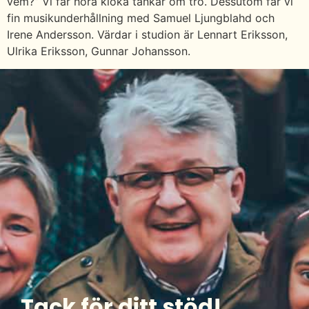
vem?” Vi får höra kloka tankar om tro. Dessutom får vi
fin musikunderhållning med Samuel Ljungblahd och
Irene Andersson. Värdar i studion är Lennart Eriksson,
Ulrika Eriksson, Gunnar Johansson.
Tack för ditt stöd!