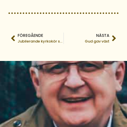
FÖREGÅENDE
NÄSTA
Jubilerande kyrkokör skingrar mörkret i Haiti
Gud gav växt