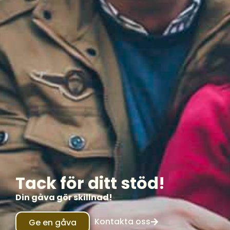
Tack för ditt stöd!
Din gåva gör skillnad!
Kontakta oss
Ge en gåva