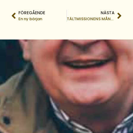
FÖREGÅENDE
NÄSTA
En ny början
TÄLTMISSIONENS MÅNADSBREV I MAJ 2024