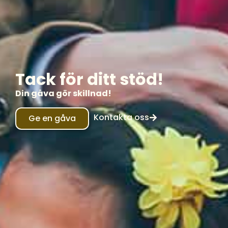
Tack för ditt stöd!
Din gåva gör skillnad!
Kontakta oss
Ge en gåva