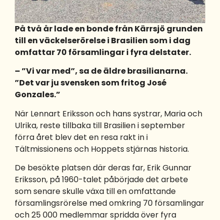
På två år lade en bonde från Kärrsjö grunden
till en väckelserörelse i Brasilien som i dag
omfattar 70 församlingar i fyra delstater.
– ”Vi var med”, sa de äldre brasilianarna.
”Det var ju svensken som fritog José
Gonzales.”
När Lennart Eriksson och hans systrar, Maria och
Ulrika, reste tillbaka till Brasilien i september
förra året blev det en resa rakt in i
Tältmissionens och Hoppets stjärnas historia.
De besökte platsen där deras far, Erik Gunnar
Eriksson, på 1960-talet påbörjade det arbete
som senare skulle växa till en omfattande
församlingsrörelse med omkring 70 församlingar
och 25 000 medlemmar spridda över fyra