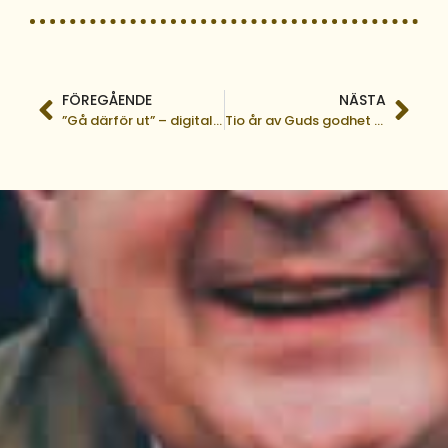
FÖREGÅENDE
NÄSTA
”Gå därför ut” – digital Kärrsjökonferens 2026
Tio år av Guds godhet – Hjärtvärmande storjubileum i Infanta!