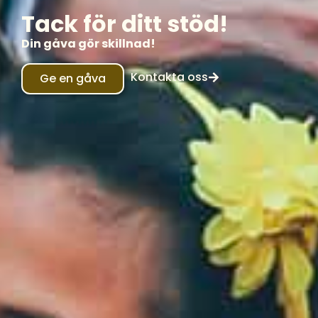
Tack för ditt stöd!
Din gåva gör skillnad!
Kontakta oss
Ge en gåva