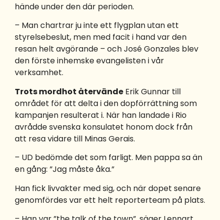
hände under den där perioden.
– Man chartrar ju inte ett flygplan utan ett
styrelsebeslut, men med facit i hand var den
resan helt avgörande – och José Gonzales blev
den förste inhemske evangelisten i vår
verksamhet.
Trots mordhot återvände
Erik Gunnar till
området för att delta i den dopförrättning som
kampanjen resulterat i. När han landade i Rio
avrådde svenska konsulatet honom dock från
att resa vidare till Minas Gerais.
– UD bedömde det som farligt. Men pappa sa än
en gång: ”Jag måste åka.”
Han fick livvakter med sig, och när dopet senare
genomfördes var ett helt reporterteam på plats.
– Han var ”the talk of the town”, säger Lennart.